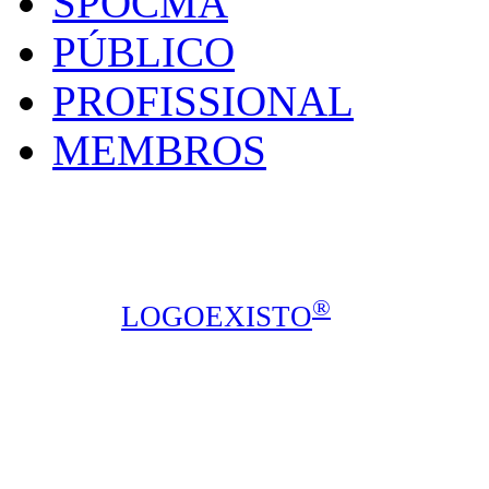
SPOCMA
PÚBLICO
PROFISSIONAL
MEMBROS
SPOCMA - Sociedade P
Calçada de Arroios, 16C, sala 3, 1
Todos os direitos reservados © 2014
®
design ::
LOGOEXISTO