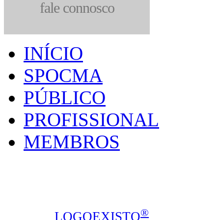
fale connosco
INÍCIO
SPOCMA
PÚBLICO
PROFISSIONAL
MEMBROS
SPOCMA - Sociedade P
Calçada de Arroios, 16C, sala 3, 1
Todos os direitos reservados © 2014
®
design ::
LOGOEXISTO