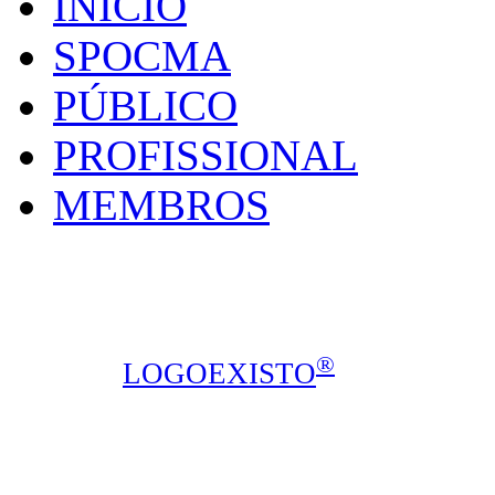
INÍCIO
SPOCMA
PÚBLICO
PROFISSIONAL
MEMBROS
SPOCMA - Sociedade P
Calçada de Arroios, 16C, sala 3, 1
Todos os direitos reservados © 2014
®
design ::
LOGOEXISTO